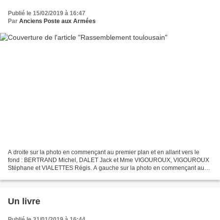
Publié le 15/02/2019 à 16:47
Par
Anciens Poste aux Armées
A droite sur la photo en commençant au premier plan et en allant vers le
fond : BERTRAND Michel, DALET Jack et Mme VIGOUROUX, VIGOUROUX
Stéphane et VIALETTES Régis. A gauche sur la photo en commençant au
premier plan et en allant vers le fond : PAYRASTRE...
Un livre
Publié le 31/01/2019 à 16:44