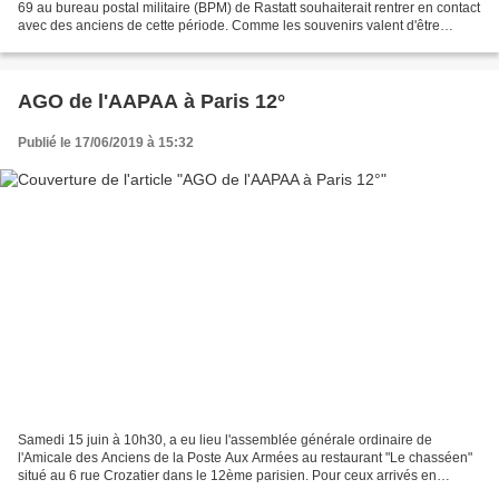
69 au bureau postal militaire (BPM) de Rastatt souhaiterait rentrer en contact
avec des anciens de cette période. Comme les souvenirs valent d'être
entretenus, n'hésitez pas...
AGO de l'AAPAA à Paris 12°
Publié le 17/06/2019 à 15:32
Samedi 15 juin à 10h30, a eu lieu l'assemblée générale ordinaire de
l'Amicale des Anciens de la Poste Aux Armées au restaurant "Le chasséen"
situé au 6 rue Crozatier dans le 12ème parisien. Pour ceux arrivés en
avance, ce fût l'occasion de flâner vers...