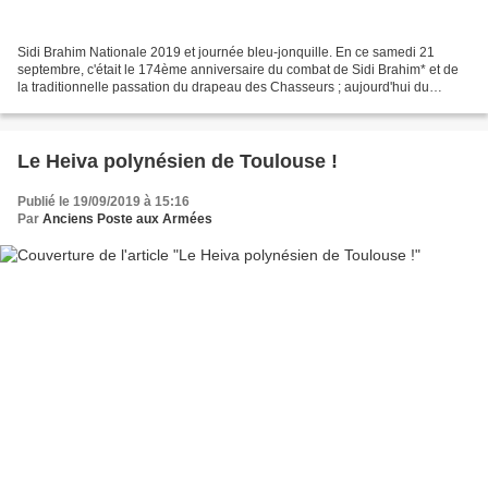
Sidi Brahim Nationale 2019 et journée bleu-jonquille. En ce samedi 21
septembre, c'était le 174ème anniversaire du combat de Sidi Brahim* et de
la traditionnelle passation du drapeau des Chasseurs ; aujourd'hui du
27ème BCA* (stationné à Annecy) au 7ème...
Le Heiva polynésien de Toulouse !
Publié le 19/09/2019 à 15:16
Par
Anciens Poste aux Armées