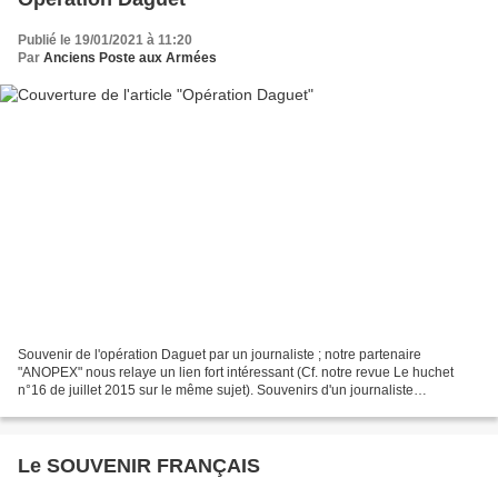
Publié le 19/01/2021 à 11:20
Par
Anciens Poste aux Armées
Souvenir de l'opération Daguet par un journaliste ; notre partenaire
"ANOPEX" nous relaye un lien fort intéressant (Cf. notre revue Le huchet
n°16 de juillet 2015 sur le même sujet). Souvenirs d'un journaliste
http://ainsi-va-le-monde.blogspot.com/?m=1 Récemment,...
Le SOUVENIR FRANÇAIS