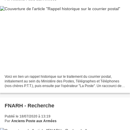
Voici en lien un rappel historique sur le traitement du courrier postal,
initialement au sein du Ministère des Postes, Télégraphes et Téléphones
(nos chères P.T.T.), puis ensuite par l'opérateur "La Poste". Un raccourci de
l'histoire de service dans lequel...
FNARH - Recherche
Publié le 18/07/2020 à 13:19
Par
Anciens Poste aux Armées