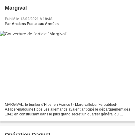
Margival
Publié le 12/02/2021 à 18:48
Par
Anciens Poste aux Armées
MARGIVAL, le bunker d'Hitler en France ! - Margivallebunkeroublied-
A.Hitler-malouine1.pps Les allemands avaient anticipé le débarquement dès
1942 en construisant dans le plus grand secret un quartier général qui
devait permettre à Hitler de dirige... les...
Opération Daguet