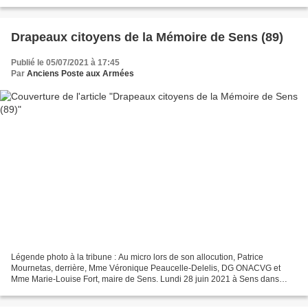
napoléonienne ! * PLP :...
Drapeaux citoyens de la Mémoire de Sens (89)
Publié le 05/07/2021 à 17:45
Par
Anciens Poste aux Armées
Légende photo à la tribune : Au micro lors de son allocution, Patrice
Mournetas, derrière, Mme Véronique Peaucelle-Delelis, DG ONACVG et
Mme Marie-Louise Fort, maire de Sens. Lundi 28 juin 2021 à Sens dans
l’Yonne, a eu lieu la remise de sept drapeaux...