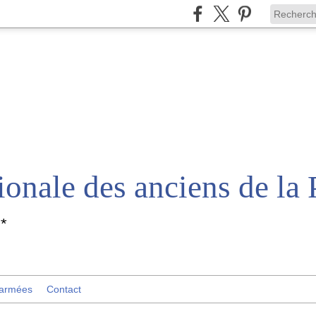
*
 armées
Contact