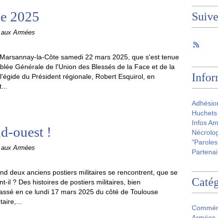
e 2025
Suiv
e aux Armées
 Marsannay-la-Côte samedi 22 mars 2025, que s'est tenue
blée Générale de l'Union des Blessés de la Face et de la
Infor
'égide du Président régionale, Robert Esquirol, en
...
Adhésio
Huchets 
Infos Am
d-ouest !
Nécrolog
"Paroles
e aux Armées
Partenai
d deux anciens postiers militaires se rencontrent, que se
Catég
nt-il ? Des histoires de postiers militaires, bien
 passé en ce lundi 17 mars 2025 du côté de Toulouse
aire,...
Commém
Armées