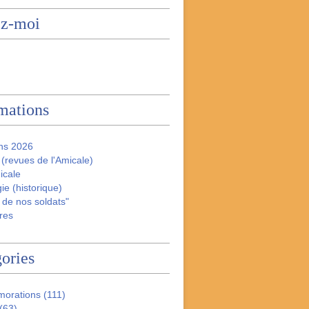
ez-moi
mations
ns 2026
(revues de l'Amicale)
icale
ie (historique)
 de nos soldats"
res
ories
orations
(111)
(63)