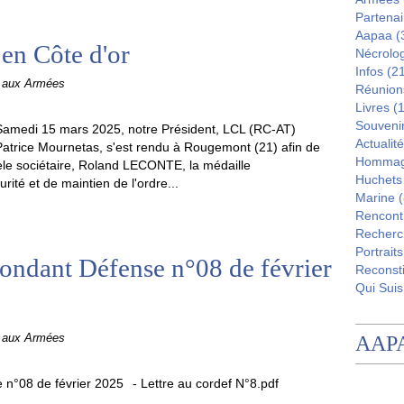
Partenai
Aapaa
(
en Côte d'or
Nécrolo
Infos
(21
e aux Armées
Réunion
Livres
(1
Souveni
Samedi 15 mars 2025, notre Président, LCL (RC-AT)
Actualité
Patrice Mournetas, s'est rendu à Rougemont (21) afin de
Homma
dèle sociétaire, Roland LECONTE, la médaille
Huchets
té et de maintien de l'ordre...
Marine
(
Rencont
Recherc
Portraits
ondant Défense n°08 de février
Reconsti
Qui Suis
e aux Armées
AAP
- Lettre au cordef N°8.pdf