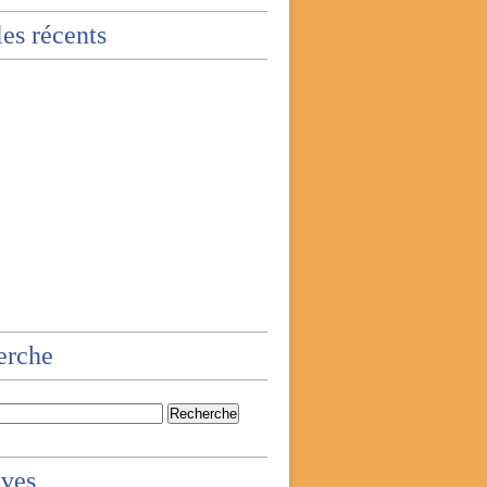
les récents
erche
ives