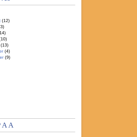
t
(12)
3)
14)
(10)
(13)
er
(4)
er
(9)
P A A