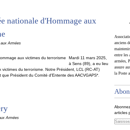
ée nationale d'Hommage aux
me
Associat
anciens d
e aux Armées
maintenir 
entre les 
Mardi 11 mars 2025,
armées, P
à Sens (89), a eu lieu
assure au
victimes du terrorisme. Notre Président, LCL (RC-AT)
la Poste 
ant que Président du Comité d'Entente des AACVGAPS*.
Abon
éry
Abonnez
articles 
 aux Armées