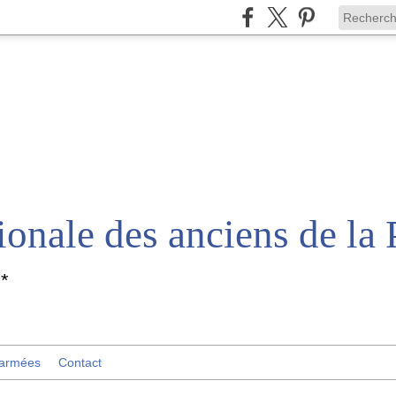
*
 armées
Contact