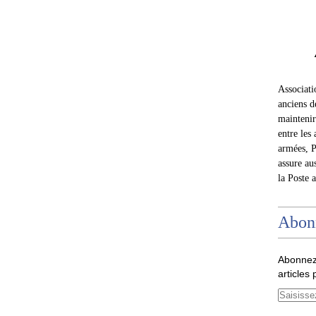
Associat
anciens d
maintenir 
entre les 
armées, P
assure au
la Poste 
Abon
Abonnez
articles 