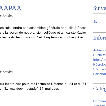
e AAPAA
Suiv
ux Armées
amicale tiendra son assemblée générale annuelle à Prissé
ans la région de notre ancien collègue et amicaliste Xavier
Infor
 les festivités du we du 7 et 8 septembre prochain. Avis
Adhésio
Huchets 
Infos Am
Nécrolog
"Paroles
ux Armées
Partenai
veuillez trouver pour info l’actualité Défense du 24 et du 31
Catég
def_31_mai.docx - actudef_24_mai.docx
Commém
Armées