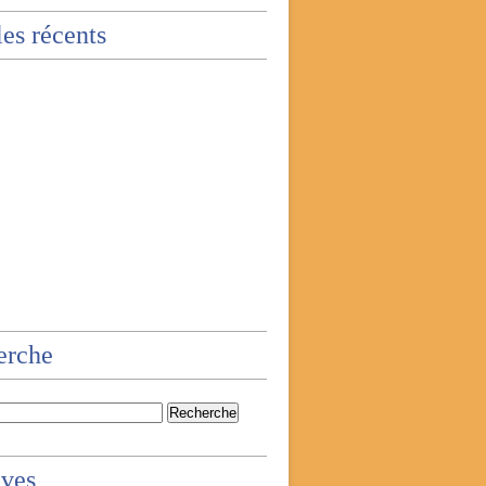
les récents
erche
ives