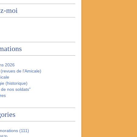
ez-moi
mations
ns 2026
(revues de l'Amicale)
icale
ie (historique)
 de nos soldats"
res
ories
orations
(111)
(63)