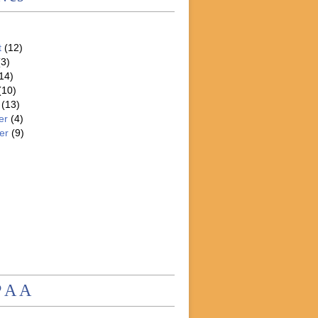
t
(12)
3)
14)
(10)
(13)
er
(4)
er
(9)
P A A