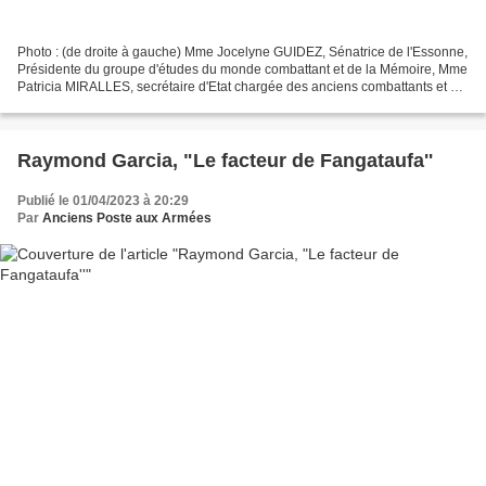
Photo : (de droite à gauche) Mme Jocelyne GUIDEZ, Sénatrice de l'Essonne,
Présidente du groupe d'études du monde combattant et de la Mémoire, Mme
Patricia MIRALLES, secrétaire d'Etat chargée des anciens combattants et de
la Mémoire, Colonel (H) Jean-Pierre...
Raymond Garcia, "Le facteur de Fangataufa''
Publié le 01/04/2023 à 20:29
Par
Anciens Poste aux Armées