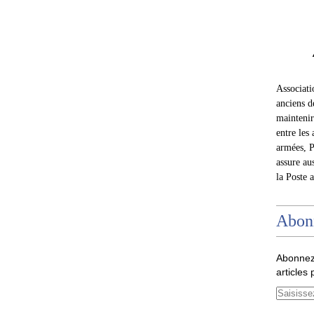
Associat
anciens d
maintenir 
entre les 
armées, P
assure au
la Poste 
Abon
Abonnez
articles 