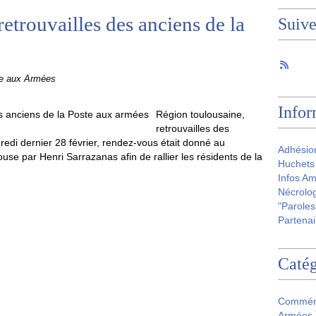
etrouvailles des anciens de la
Suiv
te aux Armées
Infor
Région toulousaine,
retrouvailles des
edi dernier 28 février, rendez-vous était donné au
Adhésio
use par Henri Sarrazanas afin de rallier les résidents de la
Huchets 
Infos Am
Nécrolog
"Paroles
Partenai
Catég
Commém
Armées