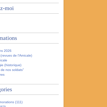
ez-moi
mations
ns 2026
(revues de l'Amicale)
icale
ie (historique)
 de nos soldats"
res
ories
orations
(111)
(63)