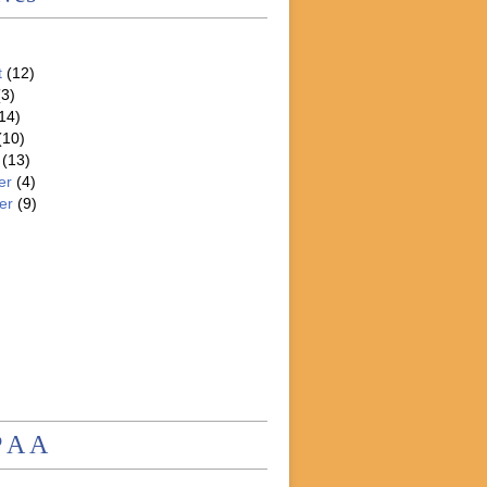
t
(12)
3)
14)
(10)
(13)
er
(4)
er
(9)
P A A