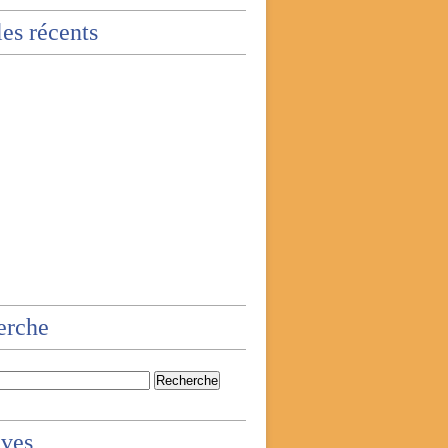
les récents
erche
ives