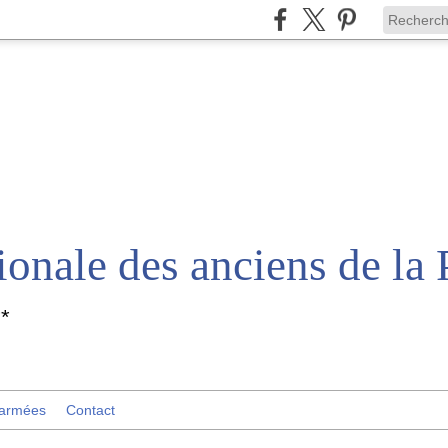
*
 armées
Contact