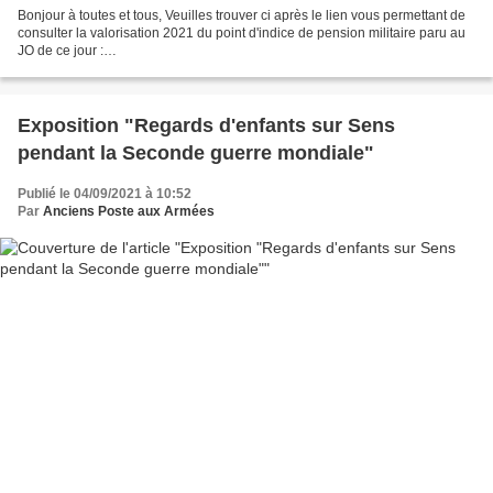
Bonjour à toutes et tous, Veuilles trouver ci après le lien vous permettant de
consulter la valorisation 2021 du point d'indice de pension militaire paru au
JO de ce jour :
https://www.legifrance.gouv.fr/jorf/id/JORFTEXT000044014913 Javascript est
desactivé...
Exposition "Regards d'enfants sur Sens
pendant la Seconde guerre mondiale"
Publié le 04/09/2021 à 10:52
Par
Anciens Poste aux Armées