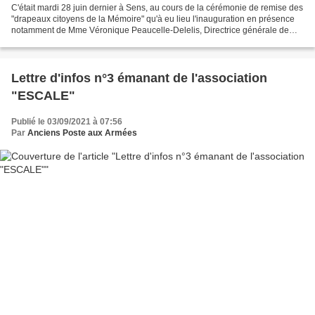
C'était mardi 28 juin dernier à Sens, au cours de la cérémonie de remise des
"drapeaux citoyens de la Mémoire" qu'à eu lieu l'inauguration en présence
notamment de Mme Véronique Peaucelle-Delelis, Directrice générale de
l'ONACVGS aux côtés de Mme le Maire...
Lettre d'infos n°3 émanant de l'association
"ESCALE"
Publié le 03/09/2021 à 07:56
Par
Anciens Poste aux Armées