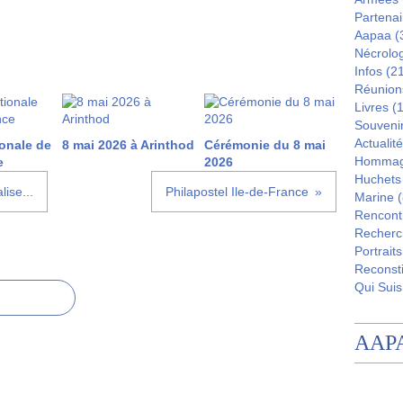
Partenai
Aapaa
(
Nécrolo
Infos
(21
Réunion
Livres
(1
Souveni
Actualité
onale de
8 mai 2026 à Arinthod
Cérémonie du 8 mai
Homma
e
2026
Huchets
lise...
Philapostel Ile-de-France
Marine
(
Rencont
Recherc
Portraits
Reconsti
Qui Suis
AAP