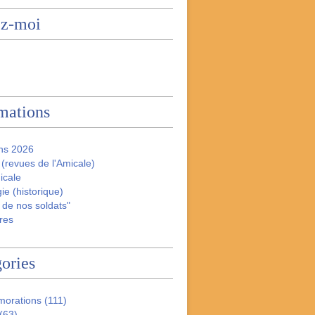
ez-moi
mations
ns 2026
(revues de l'Amicale)
icale
ie (historique)
 de nos soldats"
res
ories
orations
(111)
(63)