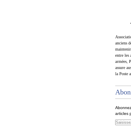
Associat
anciens d
maintenir 
entre les 
armées, P
assure au
la Poste 
Abon
Abonnez
articles 