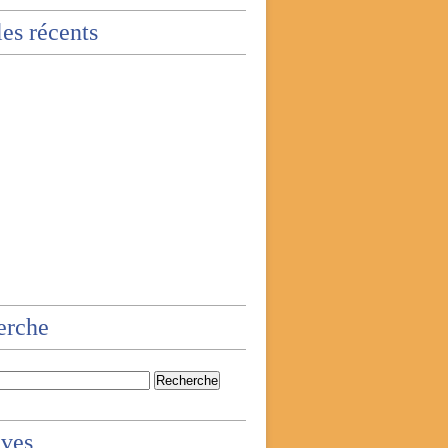
les récents
erche
ives