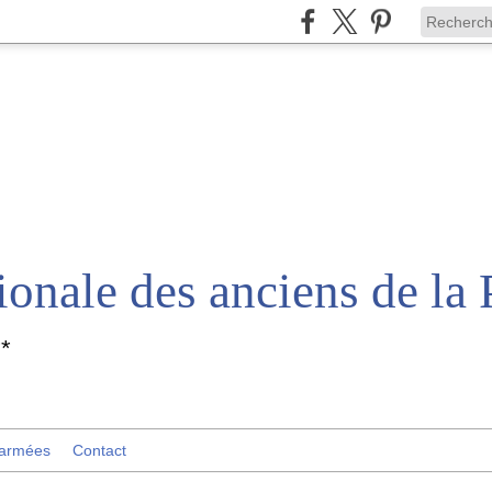
*
 armées
Contact