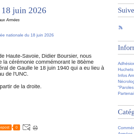
 18 juin 2026
Suiv
 aux Armées
Infor
e Haute-Savoie, Didier Boursier, nous
 de la cérémonie commémorant le 86ème
Adhésio
ral de Gaulle le 18 juin 1940 qui a eu lieu à
Huchets 
eau de l'UNC.
Infos Am
Nécrolog
rtir de la droite.
"Paroles
Partenai
Catég
epost
0
Commém
Armées