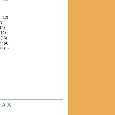
t
(12)
3)
14)
(10)
(13)
er
(4)
er
(9)
P A A