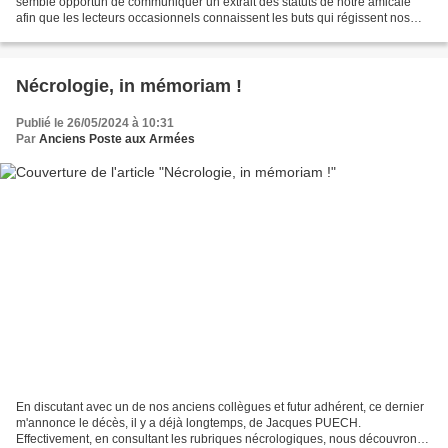
semble opportun de communiquer un extrait des statuts de notre amicale
afin que les lecteurs occasionnels connaissent les buts qui régissent nos
activités associatives de 1967 à...
Nécrologie, in mémoriam !
Publié le 26/05/2024 à 10:31
Par
Anciens Poste aux Armées
En discutant avec un de nos anciens collègues et futur adhérent, ce dernier
m'annonce le décès, il y a déjà longtemps, de Jacques PUECH.
Effectivement, en consultant les rubriques nécrologiques, nous découvrons