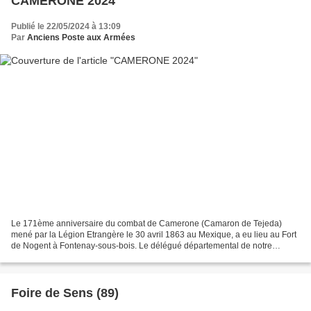
CAMERONE 2024
Publié le 22/05/2024 à 13:09
Par
Anciens Poste aux Armées
Le 171ème anniversaire du combat de Camerone (Camaron de Tejeda)
mené par la Légion Etrangère le 30 avril 1863 au Mexique, a eu lieu au Fort
de Nogent à Fontenay-sous-bois. Le délégué départemental de notre
amicale, Jacky Dupuis, également membre de la...
Foire de Sens (89)