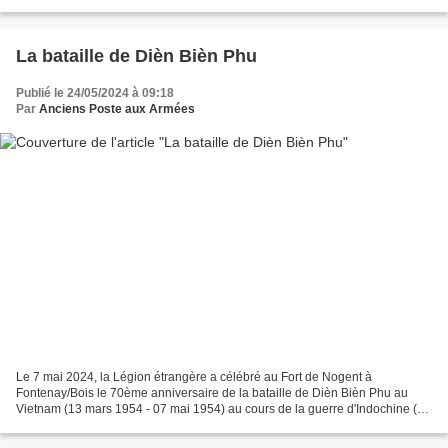
La bataille de Dièn Bièn Phu
Publié le 24/05/2024 à 09:18
Par
Anciens Poste aux Armées
Le 7 mai 2024, la Légion étrangère a célébré au Fort de Nogent à
Fontenay/Bois le 70ème anniversaire de la bataille de Dièn Bièn Phu au
Vietnam (13 mars 1954 - 07 mai 1954) au cours de la guerre d'Indochine (19
décembre 1946 - 01 août 1954) qui opposait...