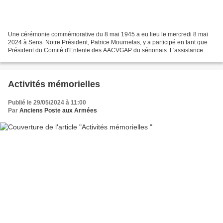
Une cérémonie commémorative du 8 mai 1945 a eu lieu le mercredi 8 mai
2024 à Sens. Notre Président, Patrice Mournetas, y a participé en tant que
Président du Comité d'Entente des AACVGAP du sénonais. L'assistance
s'est ensuite déplacé en défillé du monument...
Activités mémorielles
Publié le 29/05/2024 à 11:00
Par
Anciens Poste aux Armées