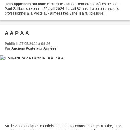
Nous apprenons par notre camarade Claude Demanze le décès de Jean-
Paul Galibert survenu le 26 avril 2024. Il avait 82 ans. Il a eu un parcours
professionnel à la Poste aux armées très varié, il a fait presque
intégralement son détachement au ministère...
A A P A A
Publié le 27/05/2024 à 08:36
Par
Anciens Poste aux Armées
Au de vu de quelques courriels que nous recevons de temps à autre, il me