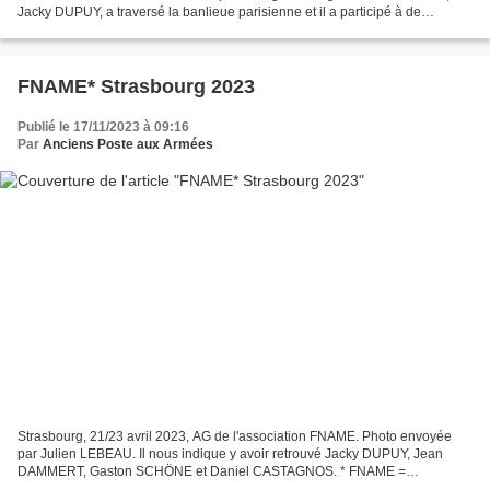
Jacky DUPUY, a traversé la banlieue parisienne et il a participé à de
nombreuses manifestations patriotiques,...
FNAME* Strasbourg 2023
Publié le 17/11/2023 à 09:16
Par
Anciens Poste aux Armées
Strasbourg, 21/23 avril 2023, AG de l'association FNAME. Photo envoyée
par Julien LEBEAU. Il nous indique y avoir retrouvé Jacky DUPUY, Jean
DAMMERT, Gaston SCHÖNE et Daniel CASTAGNOS. * FNAME =
Fédération Nationale des Anciens des Missions Extérieur...