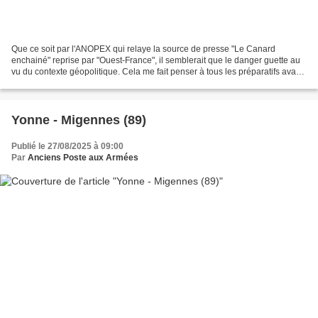
Que ce soit par l'ANOPEX qui relaye la source de presse "Le Canard
enchainé" reprise par "Ouest-France", il semblerait que le danger guette au
vu du contexte géopolitique. Cela me fait penser à tous les préparatifs avant
le démarrage de la guerre du Golfe...
Yonne - Migennes (89)
Publié le 27/08/2025 à 09:00
Par
Anciens Poste aux Armées