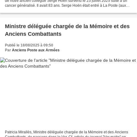
de notre ancien collègue Serge Hoën survenu le 23 juillet 2025 suite à un
cancer généralisé. Il avait 83 ans. Serge Hoën était entré à La Poste (aux
PTT) en 1962 en tant qu'Agent...
Ministre déléguée chargée de la Mémoire et des
Anciens Combattants
Publié le 18/08/2025 à 09:50
Par
Anciens Poste aux Armées
Patricia Mirallès, Ministre déléguée chargée de la Mémoire et des Anciens
Combattants, de passage dans le Var. Cf. article du journal "Var matin" en