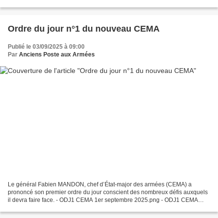
Flamme de la Nation sous l'Arc de Triomphe...
Ordre du jour n°1 du nouveau CEMA
Publié le 03/09/2025 à 09:00
Par
Anciens Poste aux Armées
Le général Fabien MANDON, chef d’État-major des armées (CEMA) a
prononcé son premier ordre du jour conscient des nombreux défis auxquels
il devra faire face. - ODJ1 CEMA 1er septembre 2025.png - ODJ1 CEMA
page 2 1er septembre 2025.png