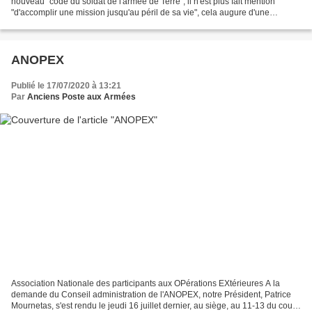
nouveau "code du soldat de l'armée de Terre", il n'est plus fait mention
"d'accomplir une mission jusqu'au péril de sa vie", cela augure d'une
modification de langage consécutivement...
ANOPEX
Publié le 17/07/2020 à 13:21
Par
Anciens Poste aux Armées
Association Nationale des participants aux OPérations EXtérieures A la
demande du Conseil administration de l'ANOPEX, notre Président, Patrice
Mournetas, s'est rendu le jeudi 16 juillet dernier, au siège, au 11-13 du cours