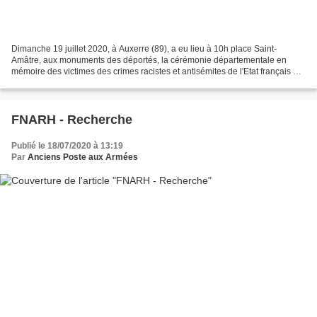
Dimanche 19 juillet 2020, à Auxerre (89), a eu lieu à 10h place Saint-
Amâtre, aux monuments des déportés, la cérémonie départementale en
mémoire des victimes des crimes racistes et antisémites de l'Etat français et
d'hommage aux Justes de France. Notre...
FNARH - Recherche
Publié le 18/07/2020 à 13:19
Par
Anciens Poste aux Armées