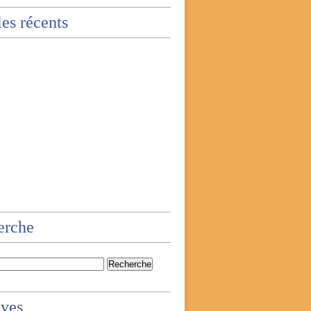
les récents
erche
ives