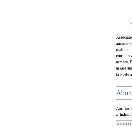
Associat
anciens d
maintenir 
entre les 
armées, P
assure au
la Poste 
Abon
Abonnez
articles 