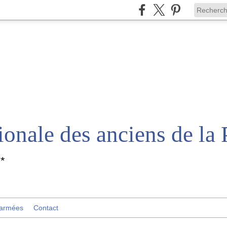
*
 armées
Contact