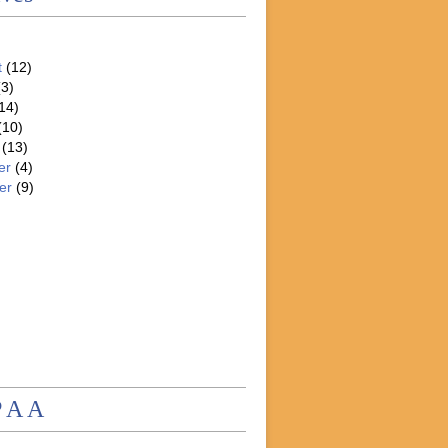
t
(12)
3)
14)
(10)
(13)
er
(4)
er
(9)
P A A