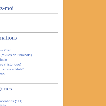
ez-moi
mations
ns 2026
(revues de l'Amicale)
icale
ie (historique)
 de nos soldats"
res
ories
orations
(111)
(63)