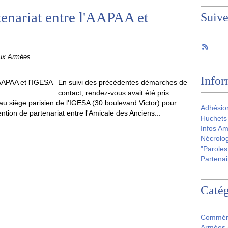
tenariat entre l'AAPAA et
Suiv
aux Armées
Infor
En suivi des précédentes démarches de
contact, rendez-vous avait été pris
 au siège parisien de l'IGESA (30 boulevard Victor) pour
Adhésio
ntion de partenariat entre l'Amicale des Anciens...
Huchets 
Infos Am
Nécrolog
"Paroles
Partenai
Catég
Commém
Armées