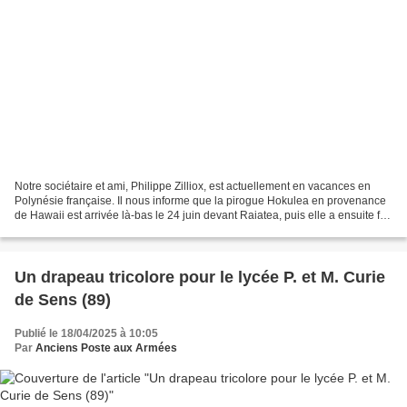
Notre sociétaire et ami, Philippe Zilliox, est actuellement en vacances en
Polynésie française. Il nous informe que la pirogue Hokulea en provenance
de Hawaii est arrivée là-bas le 24 juin devant Raiatea, puis elle a ensuite fait
escale à Tahiti le 29...
Un drapeau tricolore pour le lycée P. et M. Curie
de Sens (89)
Publié le 18/04/2025 à 10:05
Par
Anciens Poste aux Armées