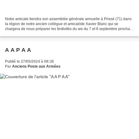
Notre amicale tiendra son assemblée générale annuelle à Prissé (71) dans
la région de notre ancien collègue et amicaliste Xavier Blanc qui se
chargera de nous préparer les festivités du we du 7 et 8 septembre prochain.
Avis aux amateurs, membres de l'amicale...
A A P A A
Publié le 27/05/2024 à 08:36
Par
Anciens Poste aux Armées