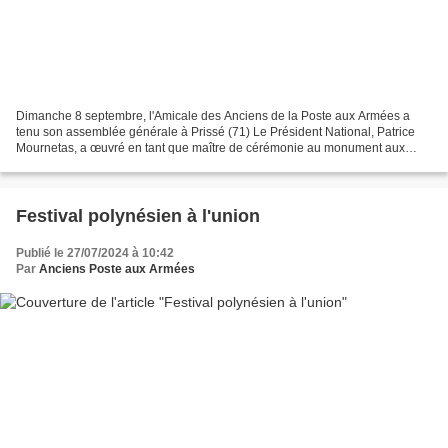
Dimanche 8 septembre, l'Amicale des Anciens de la Poste aux Armées a
tenu son assemblée générale à Prissé (71) Le Président National, Patrice
Mournetas, a œuvré en tant que maître de cérémonie au monument aux
morts de la commune et il a procédé à un dépôt...
Festival polynésien à l'union
Publié le 27/07/2024 à 10:42
Par
Anciens Poste aux Armées