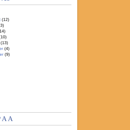
t
(12)
3)
14)
(10)
(13)
er
(4)
er
(9)
P A A