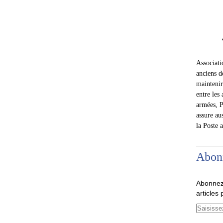
Associat
anciens d
maintenir 
entre les 
armées, P
assure au
la Poste 
Abon
Abonnez
articles 