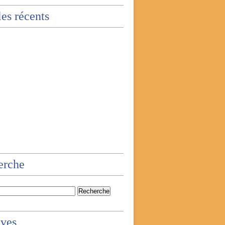
les récents
erche
ives