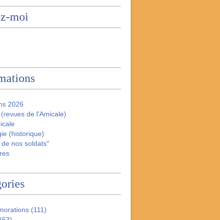
ez-moi
mations
ns 2026
(revues de l'Amicale)
icale
ie (historique)
 de nos soldats"
res
ories
orations
(111)
(63)