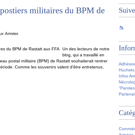
postiers militaires du BPM de
Suiv
aux Armées
Infor
Un des lecteurs de notre
blog, qui a travaillé en
u postal militaire (BPM) de Rastatt souhaiterait rentrer
Adhésio
période. Comme les souvenirs valent d'être entretenus,
Huchets 
Infos Am
Nécrolog
"Paroles
Partenai
Catég
Commém
Armées