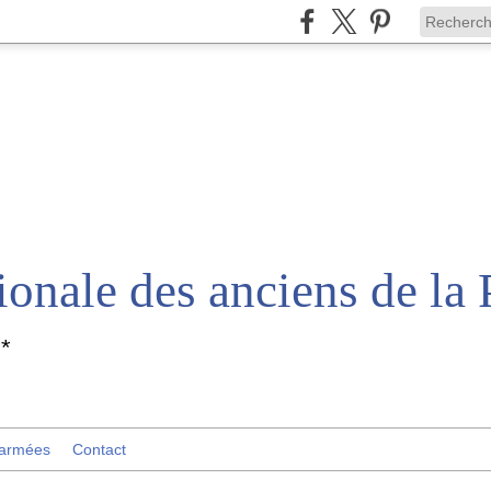
*
 armées
Contact