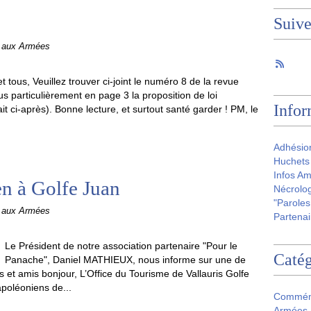
Suiv
e aux Armées
t tous, Veuillez trouver ci-joint le numéro 8 de la revue
us particulièrement en page 3 la proposition de loi
Infor
 ci-après). Bonne lecture, et surtout santé garder ! PM, le
Adhésio
Huchets 
Infos Am
n à Golfe Juan
Nécrolog
"Paroles
e aux Armées
Partenai
Le Président de notre association partenaire "Pour le
Catég
Panache", Daniel MATHIEUX, nous informe sur une de
s et amis bonjour, L’Office du Tourisme de Vallauris Golfe
poléoniens de...
Commém
Armées