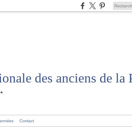
*
 armées
Contact