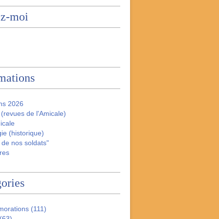
ez-moi
mations
ns 2026
(revues de l'Amicale)
icale
ie (historique)
 de nos soldats"
res
ories
orations
(111)
(63)