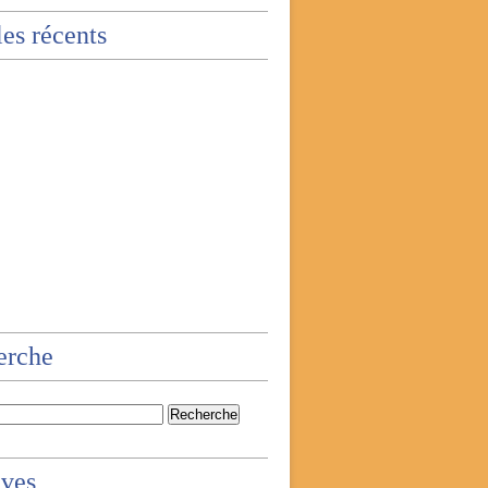
les récents
erche
ives