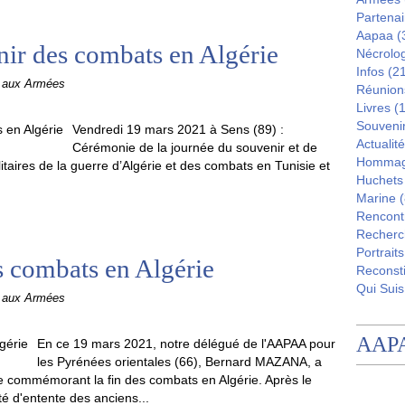
Partenai
Aapaa
(
ir des combats en Algérie
Nécrolo
Infos
(21
e aux Armées
Réunion
Livres
(1
Souveni
Vendredi 19 mars 2021 à Sens (89) :
Actualité
Cérémonie de la journée du souvenir et de
Homma
litaires de la guerre d’Algérie et des combats en Tunisie et
Huchets
Marine
(
Rencont
Recherc
Portraits
s combats en Algérie
Reconsti
Qui Suis
e aux Armées
AAP
En ce 19 mars 2021, notre délégué de l'AAPAA pour
les Pyrénées orientales (66), Bernard MAZANA, a
ie commémorant la fin des combats en Algérie. Après le
é d'entente des anciens...