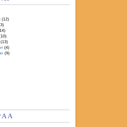
t
(12)
3)
14)
(10)
(13)
er
(4)
er
(9)
P A A