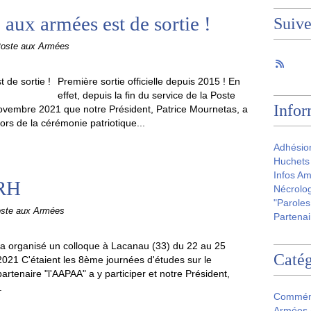
 aux armées est de sortie !
Suiv
Poste aux Armées
Première sortie officielle depuis 2015 ! En
effet, depuis la fin du service de la Poste
Infor
 novembre 2021 que notre Président, Patrice Mournetas, a
ors de la cérémonie patriotique...
Adhésio
Huchets 
Infos Am
ARH
Nécrolog
"Paroles
oste aux Armées
Partenai
 organisé un colloque à Lacanau (33) du 22 au 25
Catég
021 C'étaient les 8ème journées d'études sur le
rtenaire "l'AAPAA" a y participer et notre Président,
.
Commém
Armées