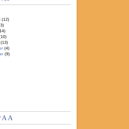
t
(12)
3)
14)
(10)
(13)
er
(4)
er
(9)
P A A