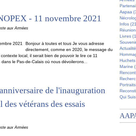
Partenai
Aapaa
(
NOPEX - 11 novembre 2021
Nécrolo
Infos
(21
oste aux Armées
Réunion
Livres
(1
Souveni
Bonjour à toutes et tous Je vous adresse
Actualité
directement, comme en 2020, le message du
Homma
ntexte local, il serait bien de pouvoir le lire ce 11
Huchets
s dans le Pas-de-Calais où nous dévoilerons...
Marine
(
Rencont
Recherc
Portraits
nniversaire de l'inauguration
Reconsti
Qui Suis
 des vétérans des essais
AAP
oste aux Armées