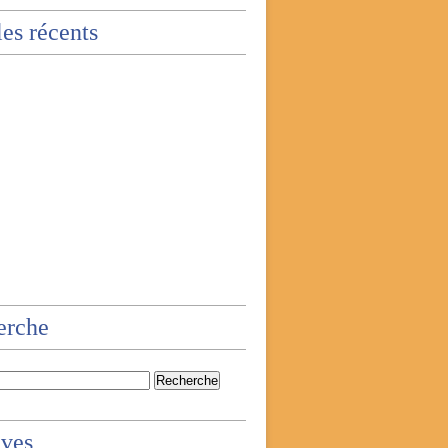
les récents
erche
ives