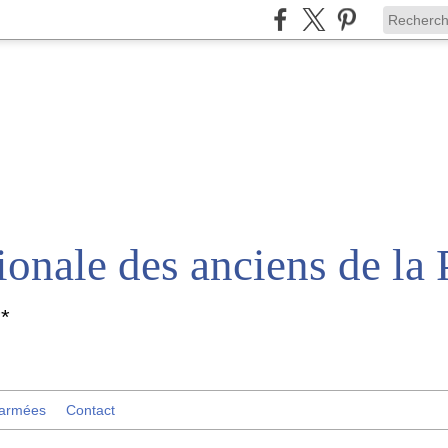
*
 armées
Contact