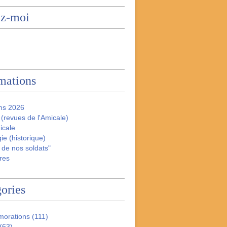
ez-moi
mations
ns 2026
(revues de l'Amicale)
icale
ie (historique)
 de nos soldats"
res
ories
orations
(111)
(63)