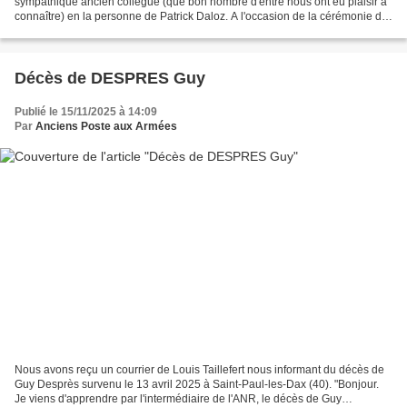
sympathique ancien collègue (que bon nombre d'entre nous ont eu plaisir à
connaître) en la personne de Patrick Daloz. A l'occasion de la cérémonie de
ce 11 novembre 2025 commémorant le 107ème...
Décès de DESPRES Guy
Publié le 15/11/2025 à 14:09
Par
Anciens Poste aux Armées
Nous avons reçu un courrier de Louis Taillefert nous informant du décès de
Guy Desprès survenu le 13 avril 2025 à Saint-Paul-les-Dax (40). "Bonjour.
Je viens d'apprendre par l'intermédiaire de l'ANR, le décès de Guy