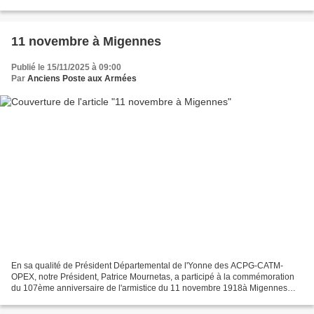
DESPRES. Après avoir servi en Indochine,...
11 novembre à Migennes
Publié le 15/11/2025 à 09:00
Par
Anciens Poste aux Armées
En sa qualité de Président Départemental de l'Yonne des ACPG-CATM-
OPEX, notre Président, Patrice Mournetas, a participé à la commémoration
du 107ème anniversaire de l'armistice du 11 novembre 1918à Migennes
(89). Notre drapeau de l'ANAPAA était porté...