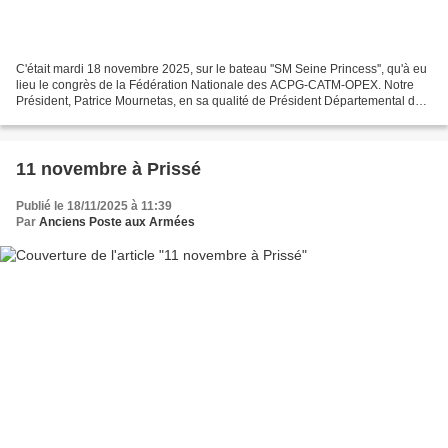
C'était mardi 18 novembre 2025, sur le bateau ''SM Seine Princess'', qu'à eu
lieu le congrès de la Fédération Nationale des ACPG-CATM-OPEX. Notre
Président, Patrice Mournetas, en sa qualité de Président Départemental de
l'Yonne, y a participé. Il a, entre...
11 novembre à Prissé
Publié le 18/11/2025 à 11:39
Par
Anciens Poste aux Armées