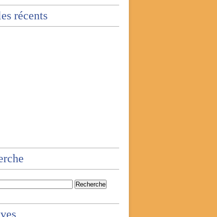
les récents
erche
ives