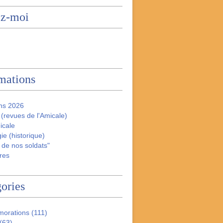
ez-moi
mations
ns 2026
(revues de l'Amicale)
icale
ie (historique)
 de nos soldats"
res
ories
orations
(111)
(63)