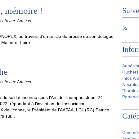
n, mémoire !
Suiv
Poste aux Armées
ANOPEX, au travers d'un article de presse de son délégué
 Maine-et-Loire.
Infor
Adhésio
phe
Huchets 
Infos Am
Poste aux Armées
Nécrolog
"Paroles
Partenai
e du soldat inconnu sous l'Arc de Triomphe. Jeudi 24
2, répondant à l'invitation de l'association
e l'Yonne, le Président de l'AAPAA, LCL (RC) Patrice
Catég
s sur...
Commém
Armées