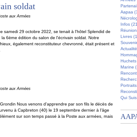
ain soldat
Partenai
Aapaa
(
Poste aux Armées
Nécrolo
Infos
(21
Réunion
e samedi 29 octobre 2022, se tenait à l'hôtel Splendid de
Livres
(1
 la 6ème édition du salon de l'écrivain soldat. Notre
Souveni
ieux, également reconstituteur chevronné, était présent et
Actualité
.
Homma
Huchets
Marine
(
Rencont
Recherc
Portraits
Poste aux Armées
Reconsti
Qui Suis
rondin Nous venons d'apprendre par son fils le décès de
rvenu à Capbreton (40) le 19 septembre dernier à l'âge
AAP
lément sur son temps passé à la Poste aux armées, mais