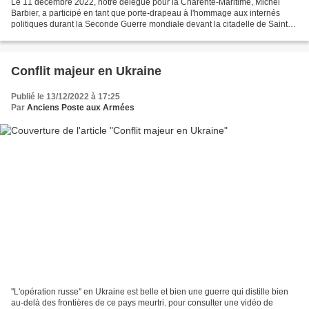
Le 11 décembre 2022, notre délégué pour la Charente-Maritime, Michel
Barbier, a participé en tant que porte-drapeau à l'hommage aux internés
politiques durant la Seconde Guerre mondiale devant la citadelle de Saint-
Martin-de-Ré.
Conflit majeur en Ukraine
Publié le 13/12/2022 à 17:25
Par
Anciens Poste aux Armées
''L'opération russe'' en Ukraine est belle et bien une guerre qui distille bien
au-delà des frontières de ce pays meurtri. pour consulter une vidéo de