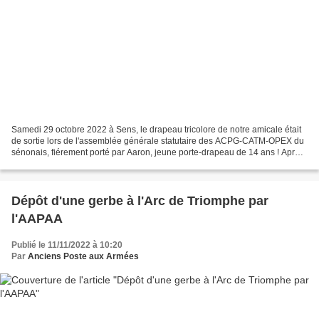
Samedi 29 octobre 2022 à Sens, le drapeau tricolore de notre amicale était
de sortie lors de l'assemblée générale statutaire des ACPG-CATM-OPEX du
sénonais, fiérement porté par Aaron, jeune porte-drapeau de 14 ans ! Après
l'AGS, les présents se sont dirigés...
Dépôt d'une gerbe à l'Arc de Triomphe par
l'AAPAA
Publié le 11/11/2022 à 10:20
Par
Anciens Poste aux Armées