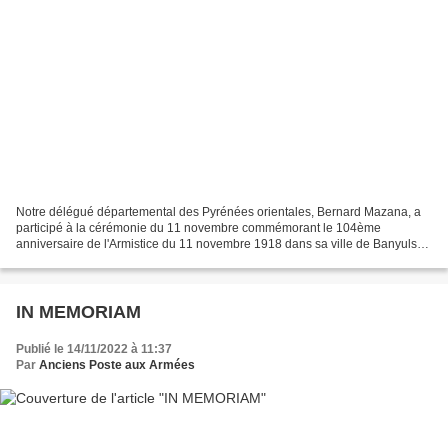
Notre délégué départemental des Pyrénées orientales, Bernard Mazana, a
participé à la cérémonie du 11 novembre commémorant le 104ème
anniversaire de l'Armistice du 11 novembre 1918 dans sa ville de Banyuls-
sur-mer. Il nous envoie quelques photos.
IN MEMORIAM
Publié le 14/11/2022 à 11:37
Par
Anciens Poste aux Armées