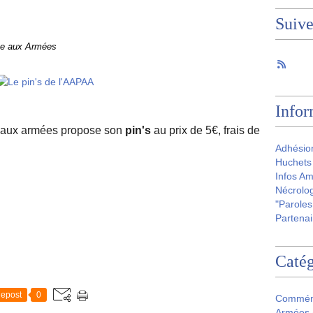
Suiv
te aux Armées
Infor
e aux armées propose son
pin's
au prix de 5€, frais de
Adhésio
Huchets 
Infos Am
Nécrolog
"Paroles
Partenai
Catég
epost
0
Commém
Armées