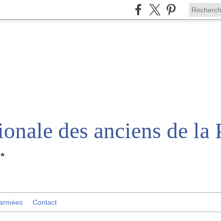
*
 armées
Contact