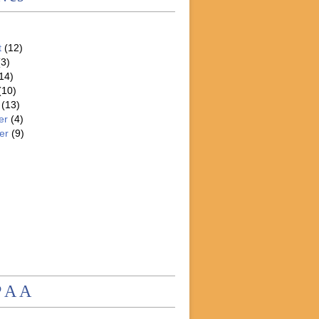
t
(12)
3)
14)
(10)
(13)
er
(4)
er
(9)
P A A