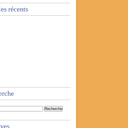
les récents
erche
ives