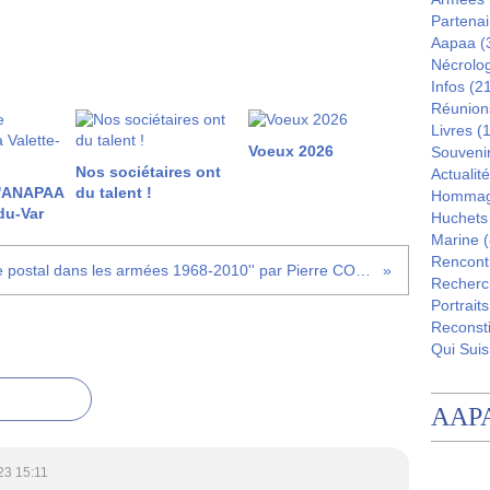
Partenai
Aapaa
(
Nécrolo
Infos
(21
Réunion
Livres
(1
Voeux 2026
Souveni
Nos sociétaires ont
Actualité
l'ANAPAA
du talent !
Homma
du-Var
Huchets
Marine
(
Rencont
Livre ''Le service postal dans les armées 1968-2010'' par Pierre COUESNON
Recherc
Portraits
Reconsti
Qui Suis
AAP
23 15:11