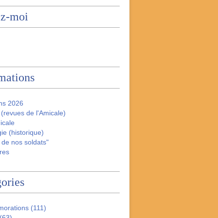
ez-moi
mations
ns 2026
(revues de l'Amicale)
icale
ie (historique)
 de nos soldats"
res
ories
orations
(111)
(63)