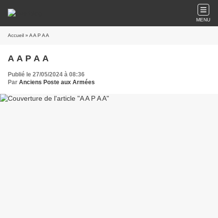
MENU
Accueil
» A A P A A
A A P A A
Publié le 27/05/2024 à 08:36
Par
Anciens Poste aux Armées