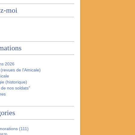
ez-moi
mations
ns 2026
(revues de l'Amicale)
icale
ie (historique)
 de nos soldats"
res
ories
orations
(111)
(63)