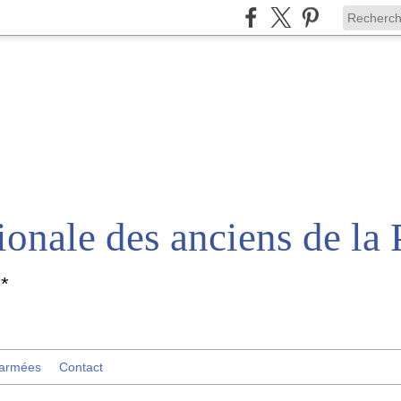
*
 armées
Contact