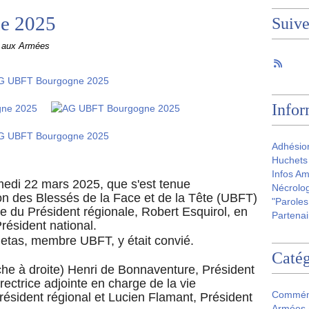
e 2025
Suiv
e aux Armées
Infor
Adhésio
Huchets 
Infos Am
edi 22 mars 2025, que s'est tenue
Nécrolog
on des Blessés de la Face et de la Tête (UBFT)
"Paroles
e du Président régionale, Robert Esquirol, en
Partenai
résident national.
netas, membre UBFT, y était convié.
Catég
uche à droite) Henri de Bonnaventure, Président
ectrice adjointe en charge de la vie
Commém
Président régional et Lucien Flamant, Président
Armées