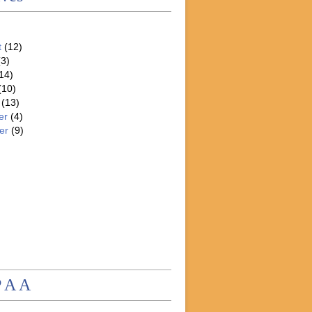
t
(12)
3)
14)
(10)
(13)
er
(4)
er
(9)
P A A