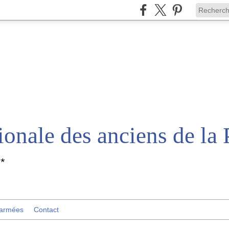
*
 armées
Contact