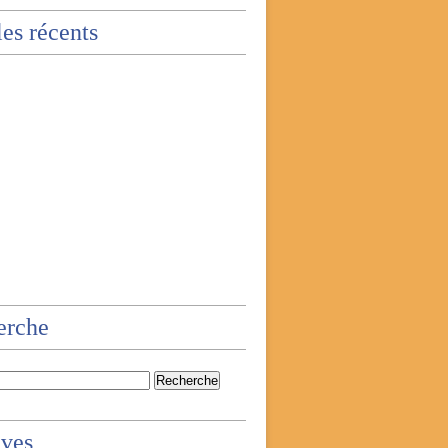
les récents
erche
ives