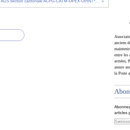
AGS section cantonale ACPG-CATM-OPEX-OPINT* de Sens
Associat
anciens d
maintenir 
entre les 
armées, P
assure au
la Poste 
Abon
Abonnez
articles 