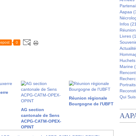
Partenai
Aapaa
(
Nécrolo
Infos
(21
Réunion
Livres
(1
Souveni
epost
0
Actualité
Homma
Huchets
Marine
(
Rencont
Recherc
Portraits
Reconsti
erre
Qui Suis
Réunion régionale
Bourgogne de l'UBFT
AG section
AAP
cantonale de Sens
ACPG-CATM-OPEX-
OPINT