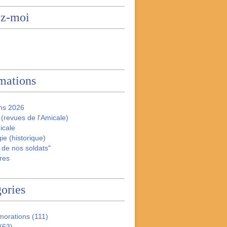
ez-moi
mations
ns 2026
(revues de l'Amicale)
icale
ie (historique)
 de nos soldats"
res
ories
orations
(111)
(63)