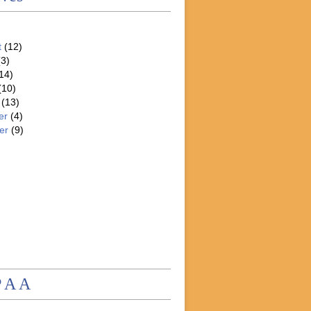
t
(12)
3)
14)
(10)
(13)
er
(4)
er
(9)
P A A