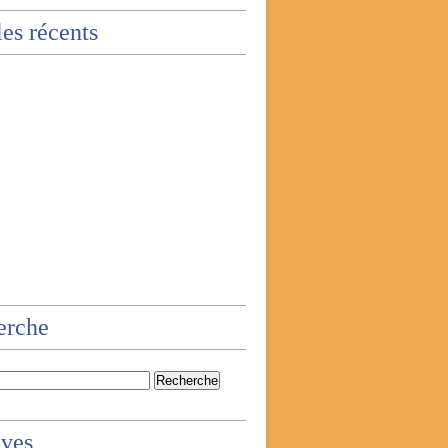
les récents
erche
ives