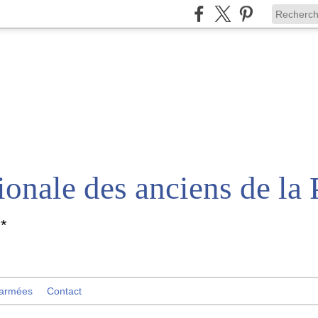
*
 armées
Contact