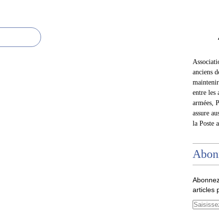
Associat
anciens d
maintenir 
entre les 
armées, P
assure au
la Poste 
Abon
Abonnez
articles 