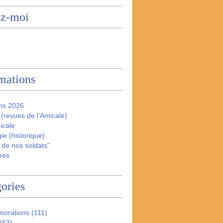
ez-moi
mations
ns 2026
(revues de l'Amicale)
icale
ie (historique)
 de nos soldats"
res
ories
orations
(111)
(63)