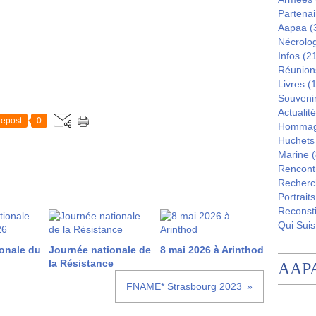
Partenai
Aapaa
(
Nécrolo
Infos
(21
Réunion
Livres
(1
Souveni
Actualité
epost
0
Homma
Huchets
Marine
(
Rencont
Recherc
Portraits
Reconsti
Qui Suis
onale du
Journée nationale de
8 mai 2026 à Arinthod
la Résistance
AAP
FNAME* Strasbourg 2023