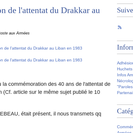
 de l'attentat du Drakkar au
Suiv
Poste aux Armées
Infor
Adhésio
Huchets 
Infos Am
Nécrolog
eu la commémoration des 40 ans de l'attentat de
"Paroles
(Cf. article sur le même sujet publié le 10
Partenai
Catég
LEBEAU, était présent, il nous transmets qq
Commém
Armées