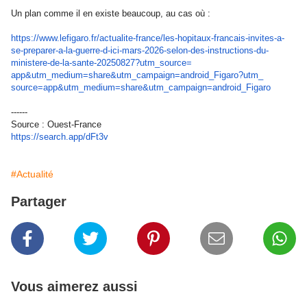
Un plan comme il en existe beaucoup, au cas où :
https://www.lefigaro.fr/
actualite-france/les-hopitaux-
francais-invites-a-
se-
preparer-a-la-guerre-d-ici-
mars-2026-selon-des-
instructions-du-
ministere-de-
la-sante-20250827?utm_source=
app&utm_medium=share&utm_
campaign=android_Figaro?utm_
source=app&utm_medium=share&
utm_campaign=android_Figaro
------
Source : Ouest-France
https://search.app/dFt3v
#Actualité
Partager
Vous aimerez aussi