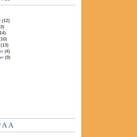
t
(12)
3)
14)
(10)
(13)
er
(4)
er
(9)
P A A