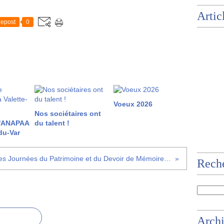
Artic
epost
0
Voeux 2026
Nos sociétaires ont
l'ANAPAA
du talent !
du-Var
Les Journées du Patrimoine et du Devoir de Mémoire à La Couarde-sur-Mer !
Rech
Arch