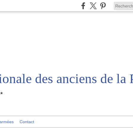
*
 armées
Contact