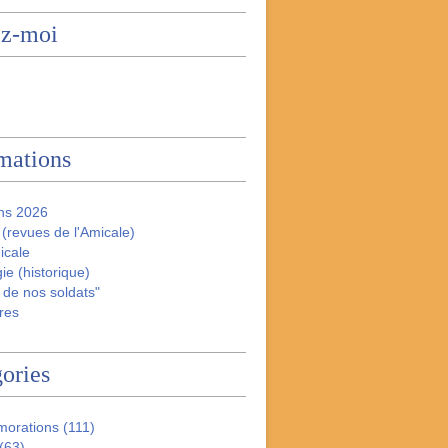
ez-moi
mations
ns 2026
(revues de l'Amicale)
icale
ie (historique)
 de nos soldats"
res
ories
orations
(111)
(63)