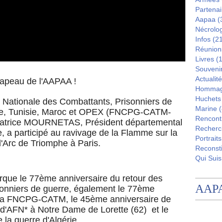
Partenai
Aapaa
(
Nécrolo
Infos
(21
Réunion
Livres
(1
Souveni
Actualité
rapeau de l'AAPAA !
Homma
Huchets
on Nationale des Combattants, Prisonniers de
Marine
(
rie, Tunisie, Maroc et OPEX (FNCPG-CATM-
Rencont
Patrice MOURNETAS, Président départemental
Recherc
 participé au ravivage de la Flamme sur la
Portraits
'Arc de Triomphe à Paris.
Reconsti
Qui Suis
ue le 77ème anniversaire du retour des
AAP
onniers de guerre, également le 77ème
e la FNCPG-CATM, le 45ème anniversaire de
 d'AFN* à Notre Dame de Lorette (62) et le
 la guerre d'Algérie.