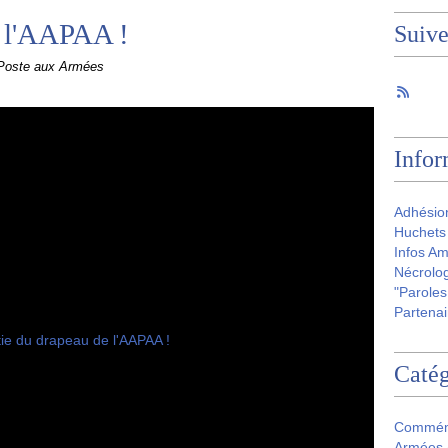
e l'AAPAA !
Suiv
 Poste aux Armées
Infor
Adhésio
Huchets 
Infos Am
Nécrolog
"Paroles
Partenai
Catég
Commém
Armées