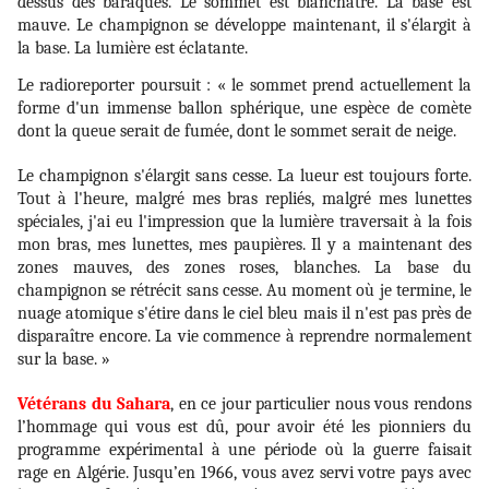
dessus des baraques. Le sommet est blanchâtre. La base est
mauve. Le champignon se développe maintenant, il s'élargit à
la base. La lumière est éclatante.
Le radioreporter poursuit : « le sommet prend actuellement la
forme d'un immense ballon sphérique, une espèce de comète
dont la queue serait de fumée, dont le sommet serait de neige.
Le champignon s'élargit sans cesse. La lueur est toujours forte.
Tout à l'heure, malgré mes bras repliés, malgré mes lunettes
spéciales, j'ai eu l'impression que la lumière traversait à la fois
mon bras, mes lunettes, mes paupières. Il y a maintenant des
zones mauves, des zones roses, blanches. La base du
champignon se rétrécit sans cesse. Au moment où je termine, le
nuage atomique s'étire dans le ciel bleu mais il n'est pas près de
disparaître encore. La vie commence à reprendre normalement
sur la base. »
Vétérans du Sahara
, en ce jour particulier nous vous rendons
l’hommage qui vous est dû, pour avoir été les pionniers du
programme expérimental à une période où la guerre faisait
rage en Algérie. Jusqu’en 1966, vous avez servi votre pays avec