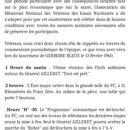
une période particulière avec des conséquences néfastes tant
sur le plan économique que sur la santé, l’Association du
Mémorial National des Vétérans des Essais Nucléaires a dû
s’adapter pour que cet anniversaire soit célébré dans de bonnes
conditions avec toutes les mesures sanitaires nécessaires afin
de préserver les participants.
Vétérans, nous voici donc réunis afin de rappeler, au travers du
commentaire journalistique de l’époque, ce que vous avez vécu
lors du lancement de GERBOISE BLEUE le 13 février 1960.
.
1 Heure du matin
: Ultime réunion des Chefs militaires
autour du Général AILLERET. "Tout est prêt."
.
2 heures
: L'État-major arrive dans la grande salle du P.C, à 15
Kilomètres du Point Zéro. Au milieu de la pièce, une table qui
porte 7 boutons.
.
Heure "H" -35
: Le "Programme" automatique est déclenché.
Au P.C., on suit sur des écrans de télévisions les dernières étapes
avant la mise à feu. Seul le Général AILLERET pourra arrêter la
marche du "Robot" qui déclenchera la mise à feu à 7 h 4'.