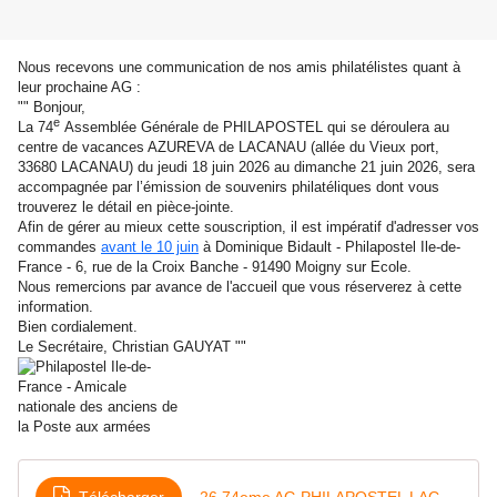
Nous recevons une communication de nos amis philatélistes quant à
leur prochaine AG :
"" Bonjour,
e
La 74
Assemblée Générale de PHILAPOSTEL qui se déroulera au
centre de vacances AZUREVA de LACANAU (allée du Vieux port,
33680 LACANAU) du jeudi 18 juin 2026 au dimanche 21 juin 2026, sera
accompagnée par l’émission de souvenirs philatéliques dont vous
trouverez le détail en pièce-jointe.
Afin de gérer au mieux cette souscription, il est impératif d'adresser vos
commandes
avant le 10 juin
à Dominique Bidault - Philapostel Ile-de-
France - 6, rue de la Croix Banche - 91490 Moigny sur Ecole.
Nous remercions par avance de l'accueil que vous réserverez à cette
information.
Bien cordialement.
Le Secrétaire, Christian GAUYAT ""
Télécharger
26 74eme AG PHILAPOSTEL LACANAU