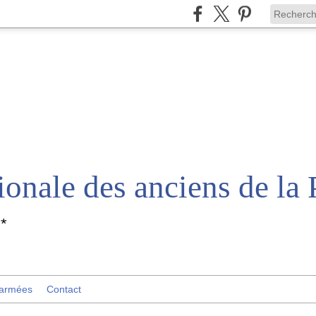
*
 armées
Contact