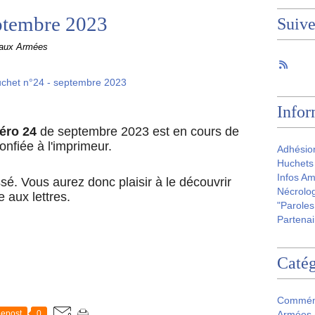
ptembre 2023
Suiv
 aux Armées
Infor
éro 24
de septembre 2023 est en cours de
confiée à l'imprimeur.
Adhésio
Huchets 
Infos Am
sé. Vous aurez donc plaisir à le découvrir
Nécrolog
 aux lettres.
"Paroles
Partenai
Catég
Commém
epost
0
Armées