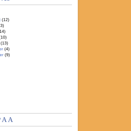
t
(12)
3)
14)
(10)
(13)
er
(4)
er
(9)
P A A