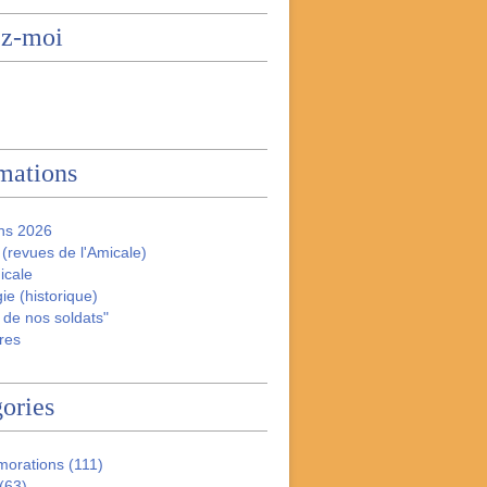
ez-moi
mations
ns 2026
(revues de l'Amicale)
icale
ie (historique)
 de nos soldats"
res
ories
orations
(111)
(63)