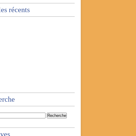
les récents
erche
ives