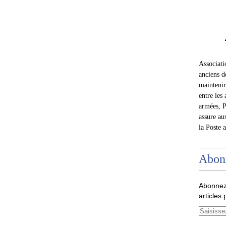
Associat
anciens d
maintenir 
entre les 
armées, P
assure au
la Poste 
Abon
Abonnez
articles 