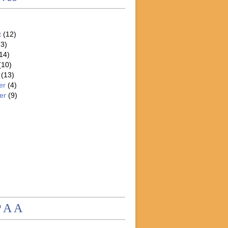
t
(12)
3)
14)
(10)
(13)
er
(4)
er
(9)
P A A