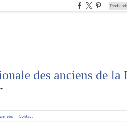
*
 armées
Contact