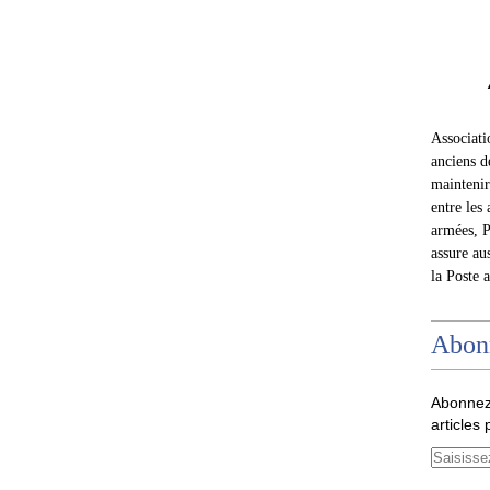
Associat
anciens d
maintenir 
entre les 
armées, P
assure au
la Poste 
Abon
Abonnez
articles 