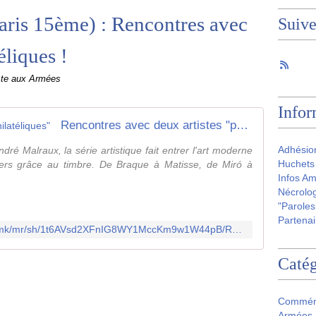
aris 15ème) : Rencontres avec
Suiv
éliques !
ste aux Armées
Infor
Rencontres avec deux artistes "philatéliques"
Adhésio
ré Malraux, la série artistique fait entrer l'art moderne
Huchets 
yers grâce au timbre. De Braque à Matisse, de Miró à
Infos Am
Nécrolog
"Paroles
Partenai
https://r.communication.laposte.fr/mk/mr/sh/1t6AVsd2XFnIG8WY1MccKm9w1W44pB/RMshG6I0bIde
Catég
Commém
Armées