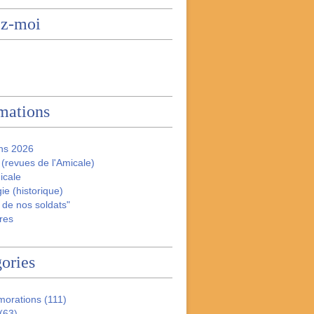
ez-moi
mations
ns 2026
(revues de l'Amicale)
icale
ie (historique)
 de nos soldats"
res
ories
orations
(111)
(63)