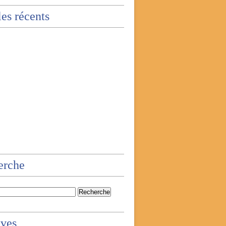
les récents
erche
ives