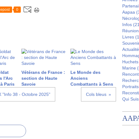
Partenai
epost
0
Aapaa
(
Nécrolo
Infos
(21
Réunion
Livres
(1
Souveni
Actualité
Homma
Huchets
Marine
(
ldat
Vétérans de France :
Le Monde des
Rencont
 l'Arc
section de Haute
Anciens
Recherc
à Paris
Savoie
Combattants à Sens
Portraits
Reconsti
X "Info 38 - Octobre 2025"
Cols bleus
Qui Suis
AAP