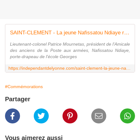
SAINT-CLEMENT - La jeune Nafissatou Ndiaye rejoint les rangs des porte-drapeaux - L'independant de L'yonne
Lieutenant-colonel Patrice Mournetas, président de l'Amicale
des anciens de la Poste aux armées, Nafissatou Ndiaye,
porte-drapeau de l'école Georges
https://independantdelyonne.com/saint-clement-la-jeune-nafissatou-ndiaye-rejoint-les-rangs-des-porte-drapeaux/
#Commémorations
Partager
Vous aimerez aussi